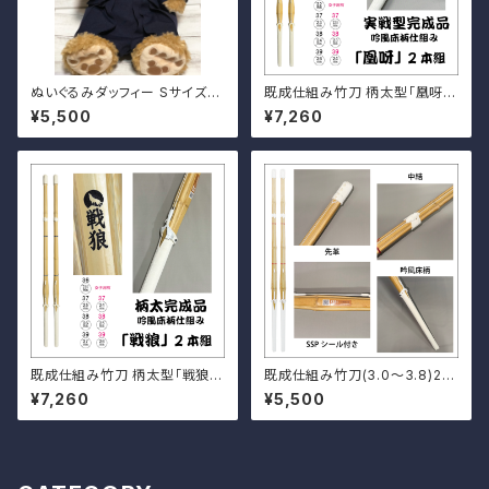
ぬいぐるみダッフィー Sサイズ
既成仕組み竹刀 柄太型「凰呀」
剣道道着＆袴セット
2本セット
¥5,500
¥7,260
既成仕組み竹刀 柄太型「戦狼」
既成仕組み竹刀(3.0〜3.8)2本
2本セット
セット
¥7,260
¥5,500