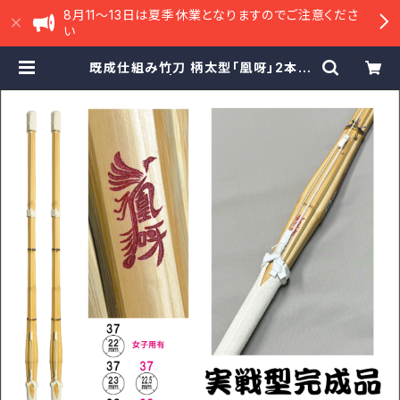
8月11〜13日は夏季休業となりますのでご注意くださ
い
既成仕組み竹刀 柄太型「凰呀」2本セ
ット | マタニ武道具