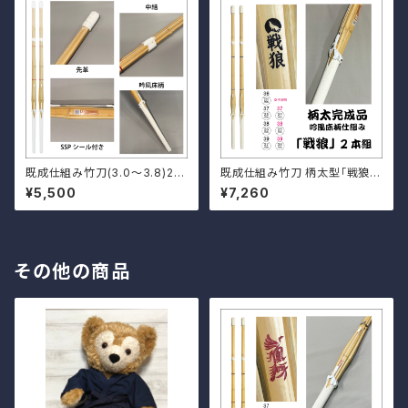
既成仕組み竹刀(3.0〜3.8)2本
既成仕組み竹刀 柄太型「戦狼」
セット
2本セット
¥5,500
¥7,260
その他の商品